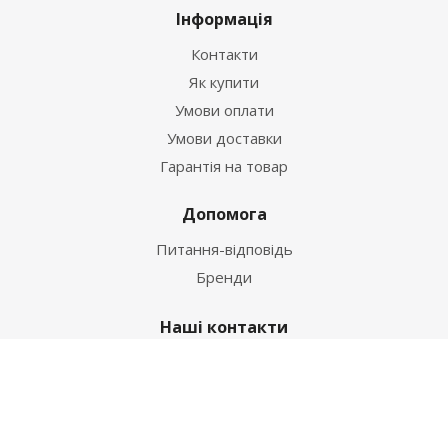
Інформація
Контакти
Як купити
Умови оплати
Умови доставки
Гарантія на товар
Допомога
Питання-відповідь
Бренди
Наші контакти
+38 067 502 20 26
zakaz@ekt.com.ua
м. Київ, вул. Магнітогорська 1-А