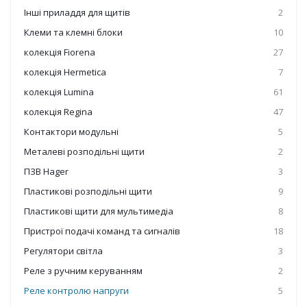
Інші приладдя для щитів
2
Клеми та клемні блоки
10
колекція Fiorena
27
колекція Hermetica
7
колекція Lumina
61
колекція Regina
47
Контактори модульні
5
Металеві розподільні щити
2
ПЗВ Hager
3
Пластикові розподільні щити
9
Пластикові щити для мультимедіа
8
Пристрої подачі команд та сигналів
18
Регулятори світла
3
Реле з ручним керуванням
2
Реле контролю напруги
5