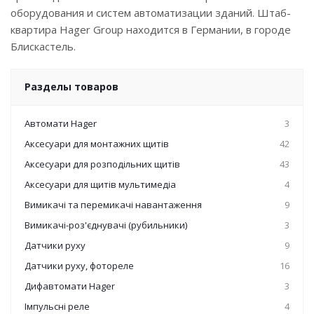
оборудования и систем автоматизации зданий. Штаб-
квартира Hager Group находится в Германии, в городе
Блискастель.
Разделы товаров
Автомати Hager
3
Аксесуари для монтажних щитів
42
Аксесуари для розподільних щитів
43
Аксесуари для щитів мультимедіа
4
Вимикачі та перемикачі навантаження
9
Вимикачі-роз'єднувачі (рубильники)
3
Датчики руху
9
Датчики руху, фотореле
16
Дифавтомати Hager
3
Імпульсні реле
4