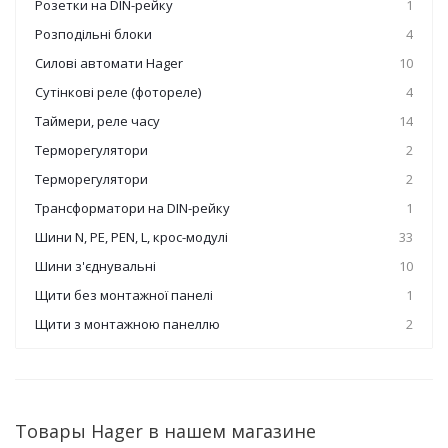
Розетки на DIN-рейку
1
Розподільні блоки
4
Силові автомати Hager
10
Сутінкові реле (фотореле)
4
Таймери, реле часу
14
Терморегулятори
2
Терморегулятори
2
Трансформатори на DIN-рейку
1
Шини N, PE, PEN, L, крос-модулі
33
Шини з'єднувальні
10
Щити без монтажної панелі
1
Щити з монтажною панеллю
2
Товары Hager в нашем магазине