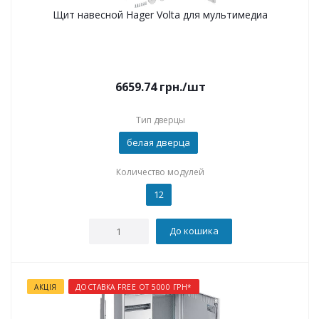
Щит навесной Hager Volta для мультимедиа
6659.74
грн.
/шт
Тип дверцы
белая дверца
Количество модулей
12
До кошика
АКЦІЯ
ДОСТАВКА FREE ОТ 5000 ГРН*