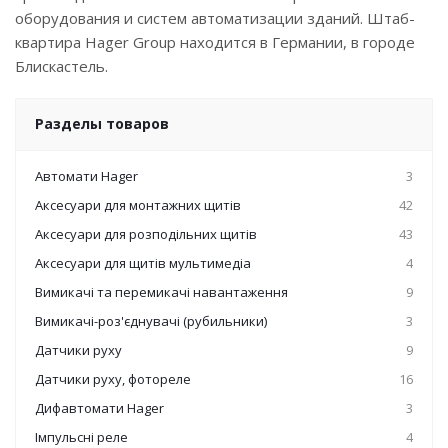
оборудования и систем автоматизации зданий. Штаб-
квартира Hager Group находится в Германии, в городе
Блискастель.
Разделы товаров
Автомати Hager
3
Аксесуари для монтажних щитів
42
Аксесуари для розподільних щитів
43
Аксесуари для щитів мультимедіа
4
Вимикачі та перемикачі навантаження
9
Вимикачі-роз'єднувачі (рубильники)
3
Датчики руху
9
Датчики руху, фотореле
16
Дифавтомати Hager
3
Імпульсні реле
4