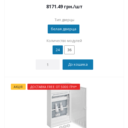
8171.49
грн.
/шт
Тип дверцы
белая дверца
Количество модулей
24
36
До кошика
АКЦІЯ
ДОСТАВКА FREE ОТ 5000 ГРН*