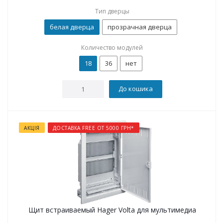
Тип дверцы
белая дверца
прозрачная дверца
Количество модулей
18
36
нет
До кошика
АКЦІЯ
ДОСТАВКА FREE ОТ 5000 ГРН*
Щит встраиваемый Hager Volta для мультимедиа