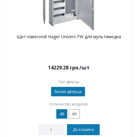
Щит навесной Hager Univers FW для мультимедиа
14229.28
грн.
/шт
Тип дверцы
белая дверца
Количество модулей
48
60
До кошика