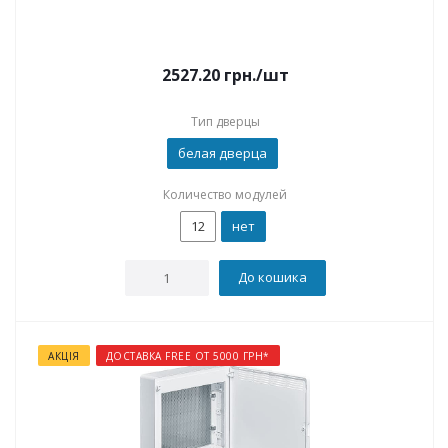
2527.20
грн.
/шт
Тип дверцы
белая дверца
Количество модулей
12
нет
До кошика
АКЦІЯ
ДОСТАВКА FREE ОТ 5000 ГРН*