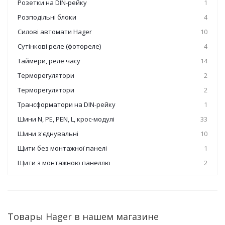
Розетки на DIN-рейку
1
Розподільні блоки
4
Силові автомати Hager
10
Сутінкові реле (фотореле)
4
Таймери, реле часу
14
Терморегулятори
2
Терморегулятори
2
Трансформатори на DIN-рейку
1
Шини N, PE, PEN, L, крос-модулі
33
Шини з'єднувальні
10
Щити без монтажної панелі
1
Щити з монтажною панеллю
2
Товары Hager в нашем магазине