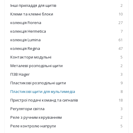
Інші приладдя для щитів
2
Клеми та клемні блоки
10
колекція Fiorena
27
колекція Hermetica
7
колекція Lumina
61
колекція Regina
47
Контактори модульні
5
Металеві розподільні щити
2
ПЗВ Hager
3
Пластикові розподільні щити
9
Пластикові щити для мультимедіа
8
Пристрої подачі команд та сигналів
18
Регулятори світла
3
Реле з ручним керуванням
2
Реле контролю напруги
5