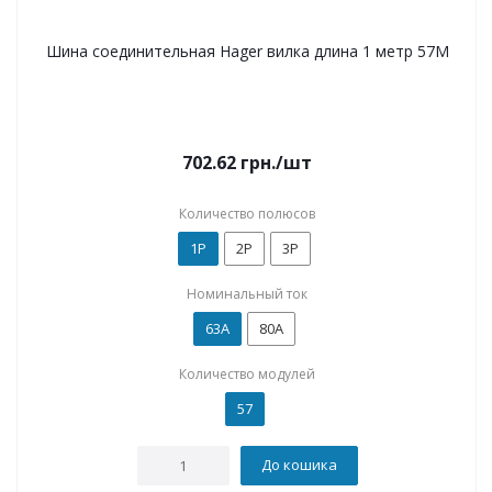
Шина соединительная Hager вилка длина 1 метр 57М
702.62
грн.
/шт
Количество полюсов
1P
2P
3P
Номинальный ток
63А
80А
Количество модулей
57
До кошика