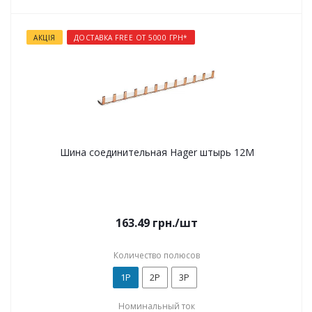
АКЦІЯ
ДОСТАВКА FREE ОТ 5000 ГРН*
Шина соединительная Hager штырь 12М
163.49
грн.
/шт
Количество полюсов
1P
2P
3P
Номинальный ток