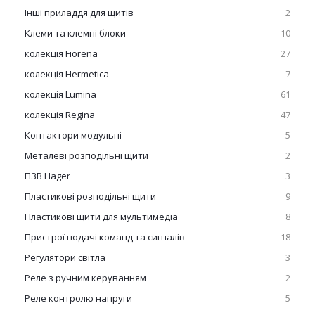
Інші приладдя для щитів
2
Клеми та клемні блоки
10
колекція Fiorena
27
колекція Hermetica
7
колекція Lumina
61
колекція Regina
47
Контактори модульні
5
Металеві розподільні щити
2
ПЗВ Hager
3
Пластикові розподільні щити
9
Пластикові щити для мультимедіа
8
Пристрої подачі команд та сигналів
18
Регулятори світла
3
Реле з ручним керуванням
2
Реле контролю напруги
5