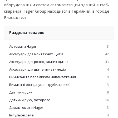
оборудования и систем автоматизации зданий. Штаб-
квартира Hager Group находится в Германии, в городе
Блискастель.
Разделы товаров
Автомати Hager
3
Аксесуари для монтажних щитів
42
Аксесуари для розподільних щитів
43
Аксесуари для щитів мультимедіа
4
Вимикачі та перемикачі навантаження
9
Вимикачі-роз'єднувачі (рубильники)
3
Датчики руху
9
Датчики руху, фотореле
16
Дифавтомати Hager
3
Імпульсні реле
4