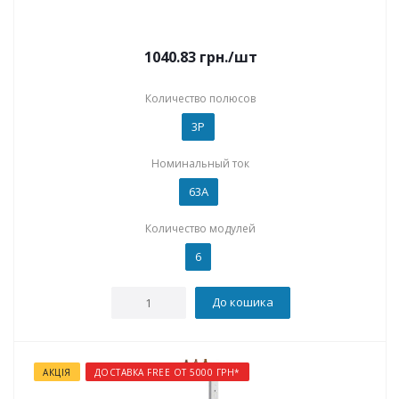
1040.83
грн.
/шт
Количество полюсов
3P
Номинальный ток
63А
Количество модулей
6
До кошика
АКЦІЯ
ДОСТАВКА FREE ОТ 5000 ГРН*