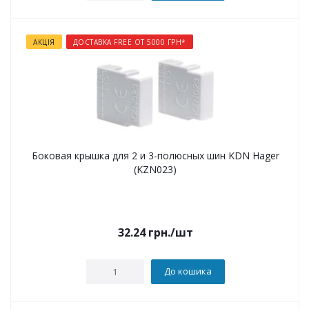
АКЦІЯ
ДОСТАВКА FREE ОТ 5000 ГРН*
Боковая крышка для 2 и 3-полюсных шин KDN Hager
(KZN023)
32.24
грн.
/шт
До кошика