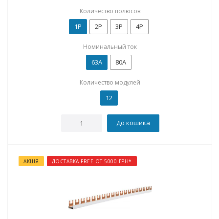
Количество полюсов
1P
2P
3P
4P
Номинальный ток
63А
80А
Количество модулей
12
До кошика
АКЦІЯ
ДОСТАВКА FREE ОТ 5000 ГРН*