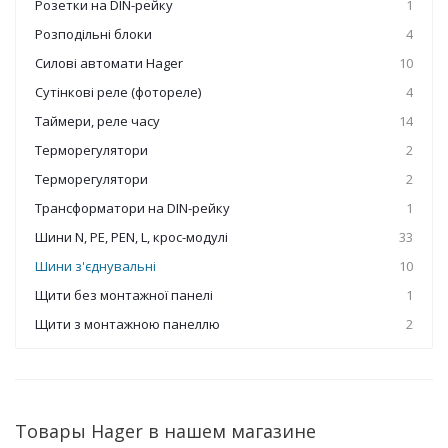
Розетки на DIN-рейку
1
Розподільні блоки
4
Силові автомати Hager
10
Сутінкові реле (фотореле)
4
Таймери, реле часу
14
Терморегулятори
2
Терморегулятори
2
Трансформатори на DIN-рейку
1
Шини N, PE, PEN, L, крос-модулі
33
Шини з'єднувальні
10
Щити без монтажної панелі
1
Щити з монтажною панеллю
2
Товары Hager в нашем магазине