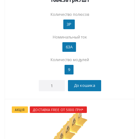
1684.38
грн.
/шт
Количество полюсов
3P
Номинальный ток
63А
Количество модулей
9
До кошика
АКЦІЯ
ДОСТАВКА FREE ОТ 5000 ГРН*