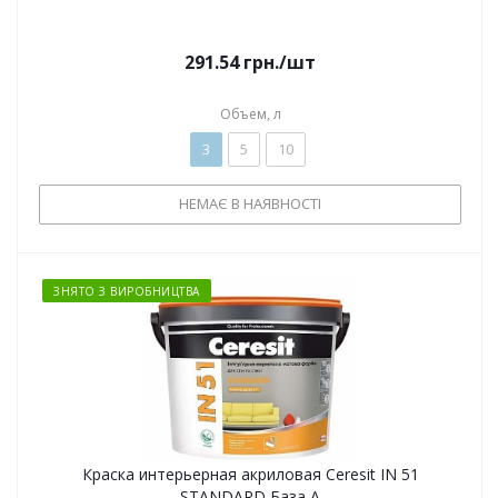
291.54
грн.
/шт
Объем, л
3
5
10
НЕМАЄ В НАЯВНОСТІ
ЗНЯТО З ВИРОБНИЦТВА
Краска интерьерная акриловая Ceresit IN 51
STANDARD База А