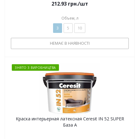
212.93
грн.
/шт
Объем, л
3
5
10
НЕМАЄ В НАЯВНОСТІ
ЗНЯТО З ВИРОБНИЦТВА
Краска интерьерная латексная Ceresit IN 52 SUPER
База А