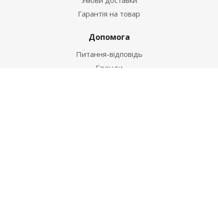
Гарантія на товар
Допомога
Питання-відповідь
Бренди
Наші контакти
+38 067 502 20 26
zakaz@ekt.com.ua
м. Київ, вул. Магнітогорська 1-А
2026 © "Центр Ремонту"