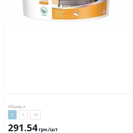
Объем, л
3
5
10
291.54
грн.
/шт