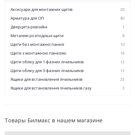
Аксесуари для монтажних щитів
20
Арматура для СІП
40
Дверцята ревізійні
1
Металеві розподільні щити
8
Щити без монтажної панелі
10
Щити з монтажною панеллю
16
Щити обліку для 1-фазних лічильників
12
Щити обліку для 3-фазних лічильників
13
Ящики для встановлення лічильників
25
Ящики для встановлення лічильників газу
3
Товары Билмакс в нашем магазине