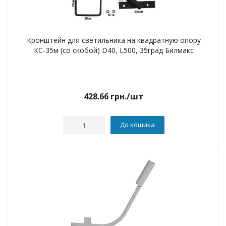
Кронштейн для светильника на квадратную опору
КС-35м (со скобой) D40, L500, 35град Билмакс
428.66
грн.
/шт
До кошика