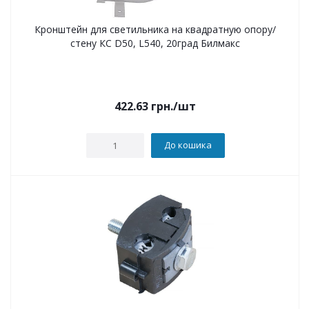
Кронштейн для светильника на квадратную опору/
стену КС D50, L540, 20град Билмакс
422.63
грн.
/шт
До кошика