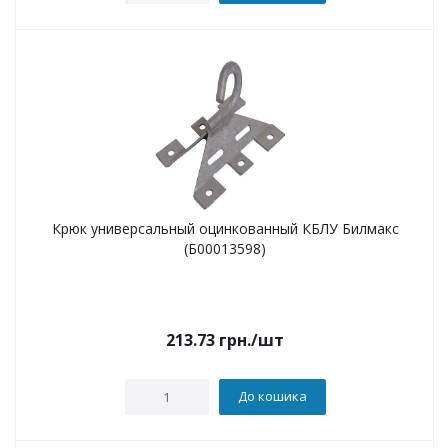
Крюк универсальный оцинкованный КБЛУ Билмакс
(Б00013598)
213.73
грн.
/шт
До кошика