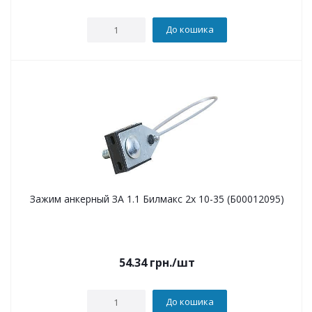
До кошика
Зажим анкерный ЗА 1.1 Билмакс 2х 10-35 (Б00012095)
54.34
грн.
/шт
До кошика