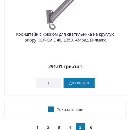
Кронштейн с крюком для светильника на круглую
опору КБЛ-См D40, L350, 45град Билмакс
291.01
грн.
/шт
До кошика
Показать еще
1
2
3
4
5
6