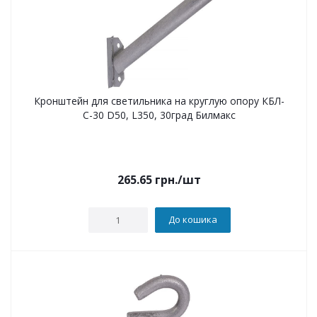
Кронштейн для светильника на круглую опору КБЛ-
С-30 D50, L350, 30град Билмакс
265.65
грн.
/шт
До кошика