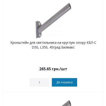
Кронштейн для светильника на круглую опору КБЛ-С
D50, L350, 45град Билмакс
265.65
грн.
/шт
До кошика