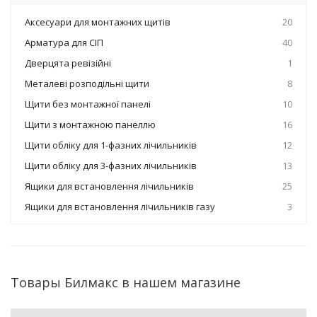
Аксесуари для монтажних щитів
20
Арматура для СІП
40
Дверцята ревізійні
1
Металеві розподільні щити
8
Щити без монтажної панелі
10
Щити з монтажною панеллю
16
Щити обліку для 1-фазних лічильників
12
Щити обліку для 3-фазних лічильників
13
Ящики для встановлення лічильників
25
Ящики для встановлення лічильників газу
3
Товары Билмакс в нашем магазине