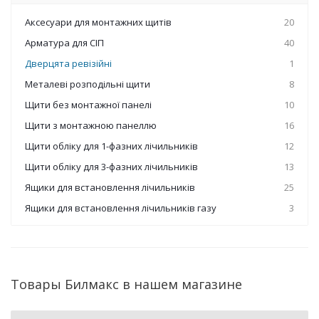
Аксесуари для монтажних щитів
20
Арматура для СІП
40
Дверцята ревізійні
1
Металеві розподільні щити
8
Щити без монтажної панелі
10
Щити з монтажною панеллю
16
Щити обліку для 1-фазних лічильників
12
Щити обліку для 3-фазних лічильників
13
Ящики для встановлення лічильників
25
Ящики для встановлення лічильників газу
3
Товары Билмакс в нашем магазине