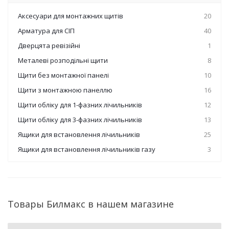
Аксесуари для монтажних щитів
20
Арматура для СІП
40
Дверцята ревізійні
1
Металеві розподільні щити
8
Щити без монтажної панелі
10
Щити з монтажною панеллю
16
Щити обліку для 1-фазних лічильників
12
Щити обліку для 3-фазних лічильників
13
Ящики для встановлення лічильників
25
Ящики для встановлення лічильників газу
3
Товары Билмакс в нашем магазине