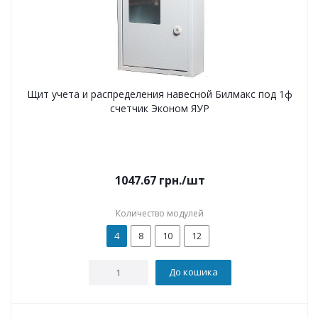
Щит учета и распределения навесной Билмакс под 1ф
счетчик Эконом ЯУР
1047.67
грн.
/шт
Количество модулей
4
8
10
12
До кошика