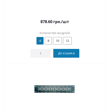
878.60
грн.
/шт
Количество модулей
4
8
10
12
До кошика