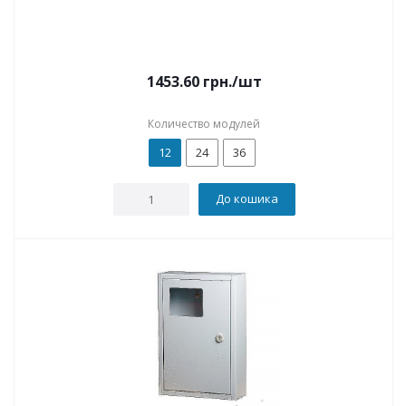
1453.60
грн.
/шт
Количество модулей
12
24
36
До кошика