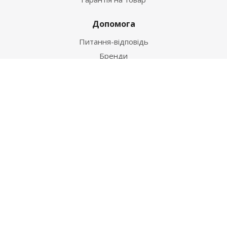
Допомога
Питання-відповідь
Бренди
Наші контакти
+38 067 502 20 26
zakaz@ekt.com.ua
м. Київ, вул. Магнітогорська 1-А
2026 © "Центр Ремонту"