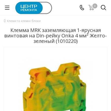
0
Клеми та клемні блоки
Клемма MRK заземляющая 1-ярусная
винтовая на Din-рейку Onka 4 мм² Желто-
зеленый (1010220)