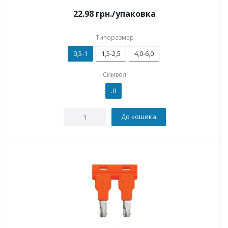
22.98
грн.
/упаковка
Типоразмер
0,5-1
1,5-2,5
4,0-6,0
Символ
.0
До кошика