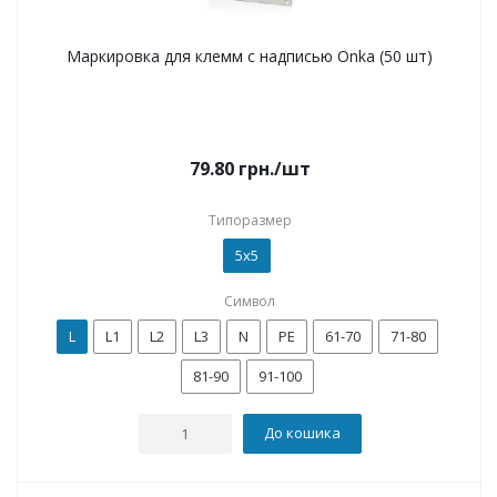
Маркировка для клемм с надписью Onka (50 шт)
79.80
грн.
/шт
Типоразмер
5x5
Символ
L
L1
L2
L3
N
PE
61-70
71-80
81-90
91-100
До кошика