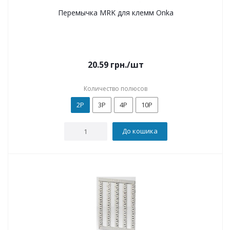
Перемычка MRK для клемм Onka
20.59
грн.
/шт
Количество полюсов
2P
3P
4P
10P
До кошика