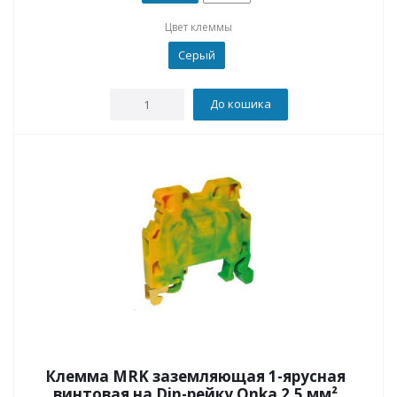
Цвет клеммы
Серый
До кошика
Клемма MRK заземляющая 1-ярусная
винтовая на Din-рейку Onka 2,5 мм²