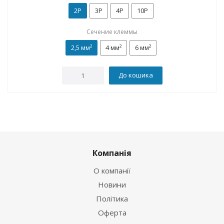
2P
3P
4P
10P
Сечение клеммы
2,5 мм²
4 мм²
6 мм²
До кошика
Компанія
О компанії
Новини
Політика
Оферта