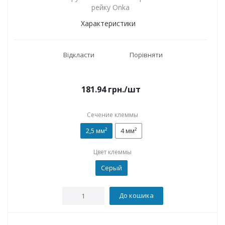
рейку Onka
Характеристики
Відкласти
Порівняти
181.94
грн.
/шт
Сечение клеммы
2,5 мм²
4 мм²
Цвет клеммы
Серый
До кошика