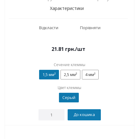
Характеристики
Відкласти
Порівняти
21.81
грн.
/шт
Сечение клеммы
1,5 мм²
2,5 мм²
4 мм²
Цвет клеммы
Серый
До кошика