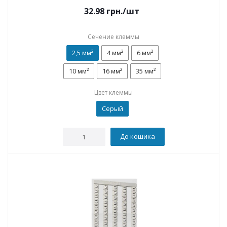
32.98
грн.
/шт
Сечение клеммы
2,5 мм²
4 мм²
6 мм²
10 мм²
16 мм²
35 мм²
Цвет клеммы
Серый
До кошика