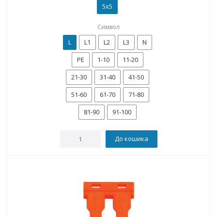
5x5
Символ
L
L1
L2
L3
N
PE
1-10
11-20
21-30
31-40
41-50
51-60
61-70
71-80
81-90
91-100
До кошика