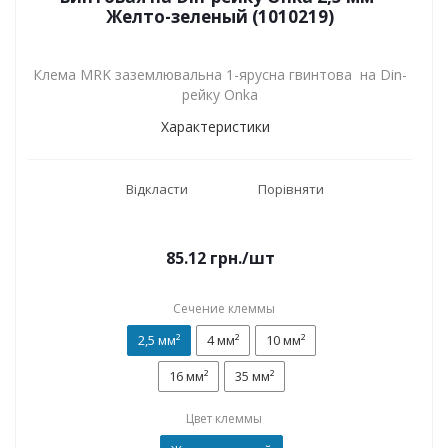
Желто-зеленый (1010219)
Клема MRK заземлювальна 1-ярусна гвинтова на Din-
рейку Onka
Характеристики
Відкласти
Порівняти
85.12
грн.
/шт
Сечение клеммы
2,5 мм²
4 мм²
10 мм²
16 мм²
35 мм²
Цвет клеммы