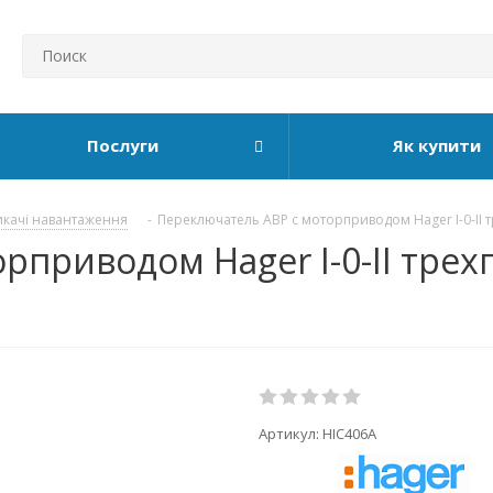
Послуги
Як купити
икачі навантаження
-
Переключатель АВР с моторприводом Hager I-0-II
рприводом Hager I-0-II тре
Артикул:
HIC406A