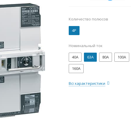
Количество полюсов
4P
Номинальный ток
40А
63А
80А
100А
160А
Всі характеристики