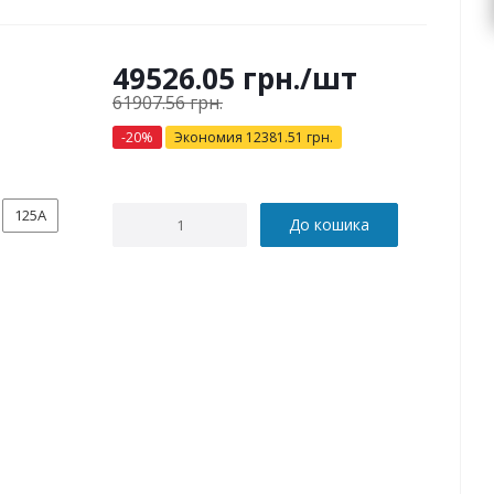
49526.05
грн.
/шт
61907.56
грн.
-
20
%
Экономия
12381.51
грн.
125А
До кошика