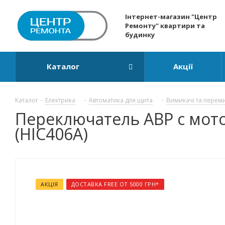
Інтернет-магазин "Центр
Ремонту" квартири та
будинку
Каталог
Акції
Каталог
-
Електрика
-
Автоматика для щита
-
Вимикачі та перем
Переключатель АВР с мото
(HIC406A)
АКЦІЯ
ДОСТАВКА FREE ОТ 5000 ГРН*