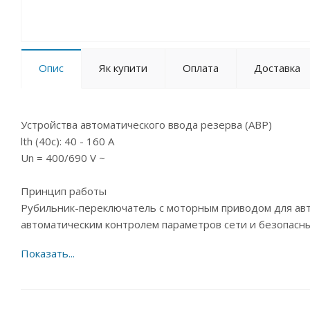
Опис
Як купити
Оплата
Доставка
Устройства автоматического ввода резерва (АВР)
lth (40c): 40 - 160 A
Un = 400/690 V ~
Принцип работы
Рубильник-переключатель с моторным приводом для авт
автоматическим контролем параметров сети и безопасн
Общие характеристики
Комбинированный блок АВР на базе цельной конструкци
блокировкой, с моторным при-
водом и контроллером АВР