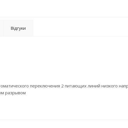
Відгуки
оматического переключения 2 питающих линий низкого нап
ым разрывом
и из 2 интегрированных рубильников со встроенной взаимн