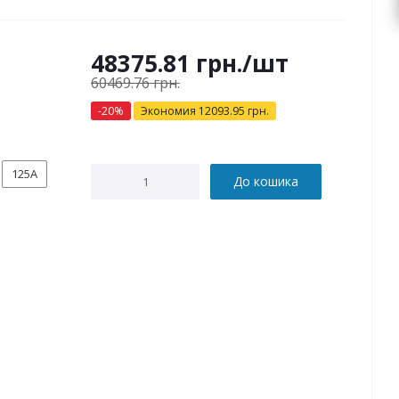
48375.81
грн.
/шт
60469.76
грн.
-
20
%
Экономия
12093.95
грн.
125А
До кошика