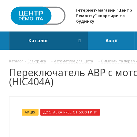
Інтернет-магазин "Центр
Ремонту" квартири та
будинку
Каталог
Акції
Каталог
-
Електрика
-
Автоматика для щита
-
Вимикачі та перем
Переключатель АВР с мото
(HIC404A)
АКЦІЯ
ДОСТАВКА FREE ОТ 5000 ГРН*