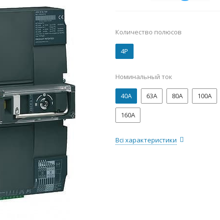
Количество полюсов
4P
Номинальный ток
40А
63А
80А
100А
160А
Всі характеристики