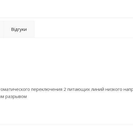
Відгуки
оматического переключения 2 питающих линий низкого нап
ым разрывом
и из 2 интегрированных рубильников со встроенной взаимн