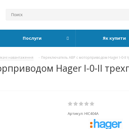
Послуги
Як купити
икачі навантаження
-
Переключатель АВР с моторприводом Hager I-0-II
рприводом Hager I-0-II тре
Артикул:
HIC404A