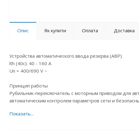
Опис
Як купити
Оплата
Доставка
Устройства автоматического ввода резерва (АВР)
lth (40c): 40 - 160 A
Un = 400/690 V ~
Принцип работы
Рубильник-переключатель с моторным приводом для авт
автоматическим контролем параметров сети и безопасн
Общие характеристики
Комбинированный блок АВР на базе цельной конструкци
блокировкой, с моторным при-
водом и контроллером АВР