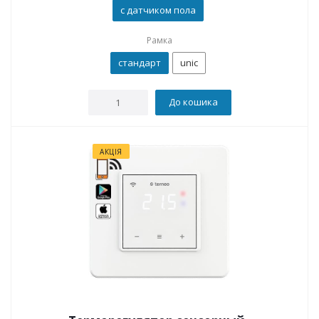
с датчиком пола
Рамка
стандарт
unic
До кошика
АКЦІЯ