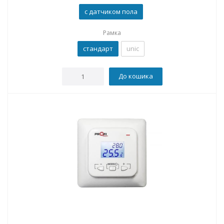
с датчиком пола
Рамка
стандарт
unic
До кошика