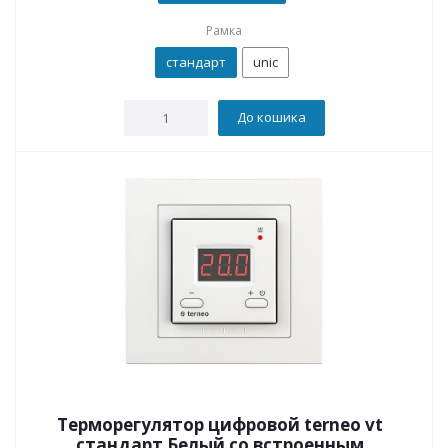
Рамка
стандарт
unic
До кошика
Терморегулятор цифровой terneo vt
стандарт Белый со встроенным