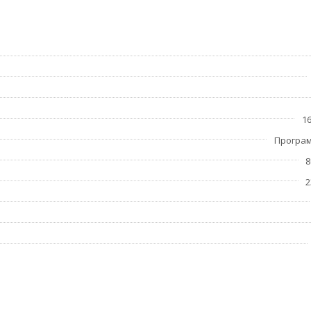
16
Програ
8
2