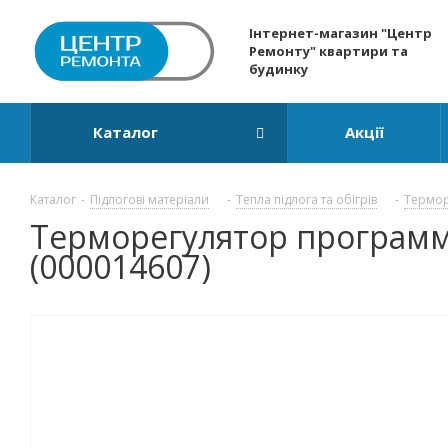
Інтернет-магазин "Центр
Ремонту" квартири та
будинку
Каталог
Акції
Каталог
-
Підлогові матеріали
-
Тепла підлога та обігрів
-
Термор
Терморегулятор программ
(000014607)