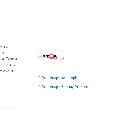
ни и
ор
ии. Таким
ы оплаты
т очень
Всі товари категорії
Всі товари бренду Profiterm