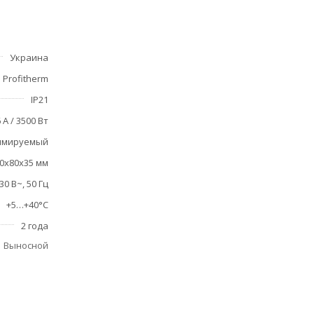
Украина
Profitherm
IP21
 А / 3500 Вт
ммируемый
0х80х35 мм
30 В~, 50 Гц
+5…+40°С
2 года
Выносной