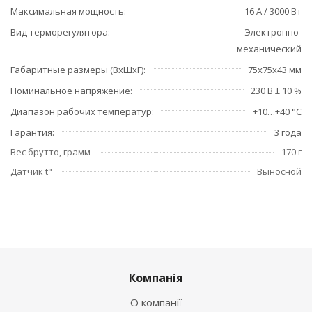
Максимальная мощность
16 А / 3000 Вт
Вид терморегулятора
Электронно-
механический
Габаритные размеры (ВхШхГ)
75х75х43 мм
Номинальное напряжение
230 В ± 10 %
Диапазон рабочих температур
+10…+40 °C
Гарантия
3 года
Вес брутто, грамм
170 г
Датчик t°
Выносной
Компанія
О компанії