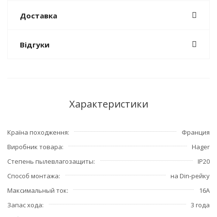
Доставка
Відгуки
Характеристики
Країна походження
Франция
Виробник товара
Hager
Степень пылевлагозащиты
IP20
Способ монтажа
на Din-рейку
Максимальный ток
16А
Запас хода
3 года