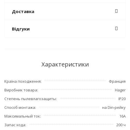
Доставка
Відгуки
Характеристики
Країна походження
Франция
Виробник товара
Hager
Степень пылевлагозащиты
IP20
Способ монтажа
на Din-рейку
Максимальный ток
16А
Запас хода
200 ч