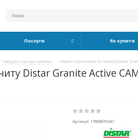
Послуги
Як купити
-
Свердла, коронки алмазні
-
Сверло корончатое по граниту Distar Gran
иту Distar Granite Active СА
Артикул:
17808035047