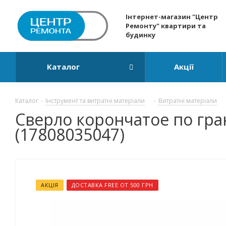
Інтернет-магазин "Центр
Ремонту" квартири та
будинку
Каталог
Акції
Каталог
-
Інструмент та витратні матеріали
-
Витратні матеріали
Сверло корончатое по гран
(17808035047)
АКЦІЯ
ДОСТАВКА FREE ОТ 500 ГРН