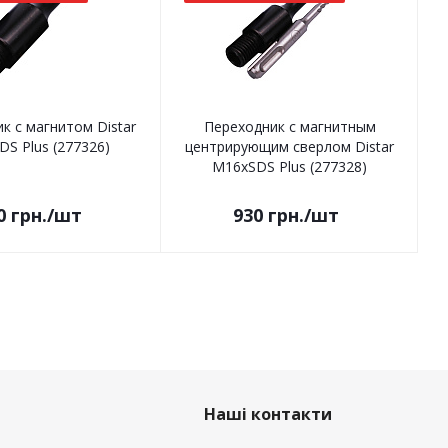
к с магнитом Distar
Переходник с магнитным
S Plus (277326)
центрирующим сверлом Distar
М16xSDS Plus (277328)
0
грн.
/шт
930
грн.
/шт
Наші контакти