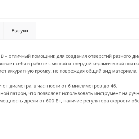
Відгуки
МК-B – отличный помощник для создания отверстий разного ди
вает себя в работе с мягкой и твердой керамической плитко
ет аккуратную кромку, не повреждая общий вид материала.
 от диаметра, в частности от 6 миллиметров до 46.
ной патрон, что позволяет использовать инструмент на руч
мощность дрели от 600 Вт, наличие регулятора скорости об
симальной скорости работы и ресурса сверл. При сверлении 