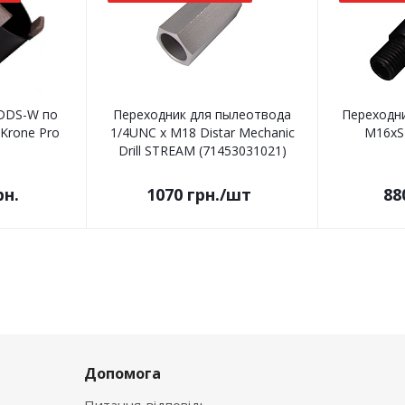
DDS-W по
Переходник для пылеотвода
Переходни
Krone Pro
1/4UNC x M18 Distar Mechanic
М16xSD
Drill STREAM (71453031021)
рн.
1070
грн.
/шт
88
Допомога