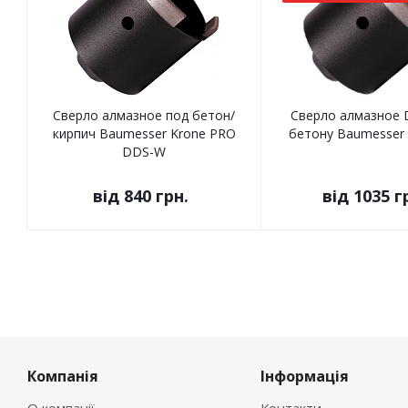
Сверло алмазное под бетон/
Сверло алмазное 
кирпич Baumesser Krone PRO
бетону Baumesser 
DDS-W
від
840 грн.
від
1035 г
Компанія
Інформація