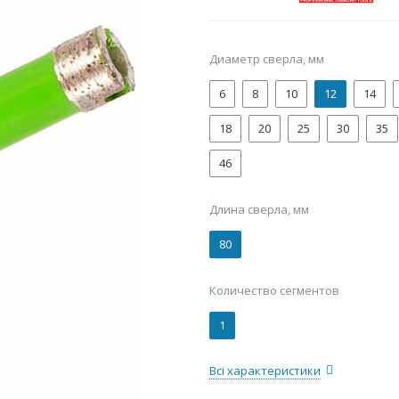
Диаметр сверла, мм
6
8
10
12
14
18
20
25
30
35
46
Длина сверла, мм
80
Количество сегментов
1
Всі характеристики