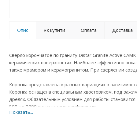
Опис
Як купити
Оплата
Доставка
Сверло корончатое по граниту Distar Granite Active СА
керамических поверхностях. Наиболее эффективно показы
также мрамором и керамогранитом. При сверлении созда
Коронка представлена в разных вариациях в зависимости
Коронка оснащена специальным хвостовиком, под зажим
дрелях. Обязательным условием для работы становится 
800 до 2000 и отсутствие перфорации.
За счет прочного алмазного слоя позволяет достичь мак
охлаждение сверла и материала с помощью воды.