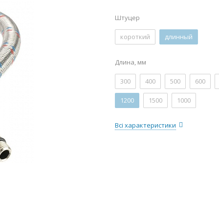
Штуцер
короткий
длинный
Длина, мм
300
400
500
600
1200
1500
1000
Всі характеристики