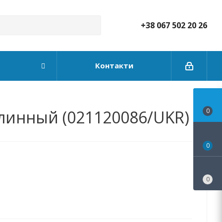
+38 067 502 20 26
Контакти
длинный (021120086/UKR)
0
0
0