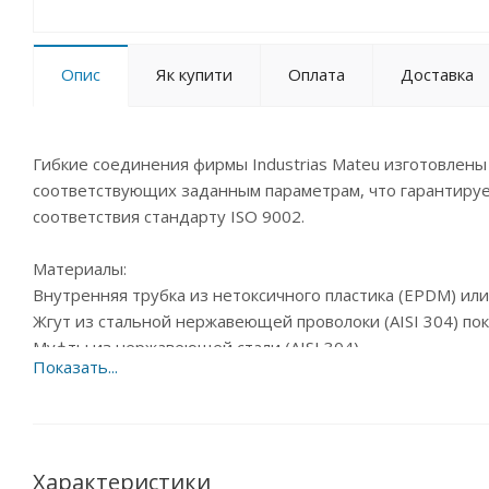
Опис
Як купити
Оплата
Доставка
Гибкие соединения фирмы Industrias Mateu изготовлен
соответствующих заданным параметрам, что гарантиру
соответствия стандарту ISO 9002.
Материалы:
Внутренняя трубка из нетоксичного пластика (EPDM) ил
Жгут из стальной нержавеющей проволоки (AISI 304) по
Муфты из нержавеющей стали (AISI 304)
Наконечники из гальванизированной никелем латуни в 
Характеристики