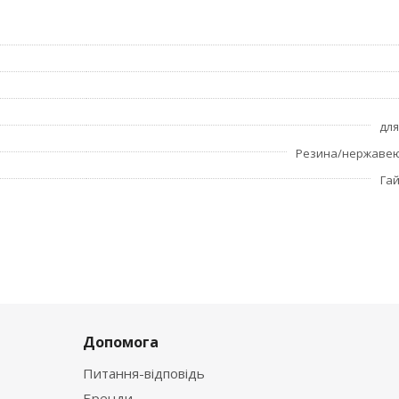
для
Резина/нержавею
Га
Допомога
Питання-відповідь
Бренди