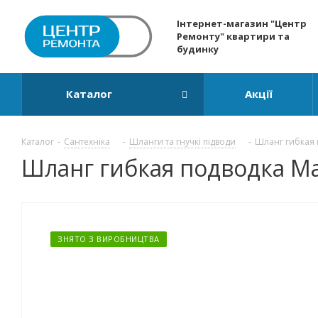
Інтернет-магазин "Центр
Ремонту" квартири та
будинку
Каталог
Акції
Каталог
-
Сантехніка
-
Шланги та гнучкі підводи
-
Шланг гибкая 
Шланг гибкая подводка Ma
ЗНЯТО З ВИРОБНИЦТВА