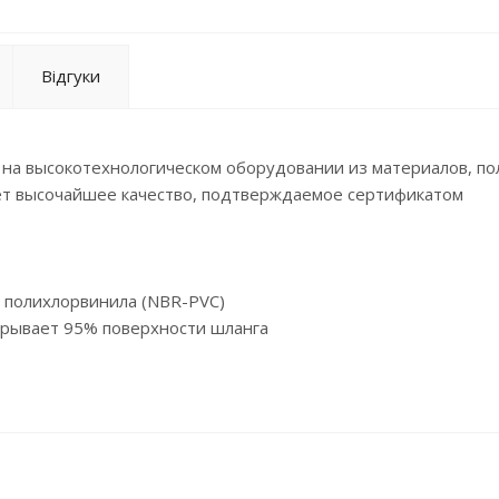
Відгуки
ы на высокотехнологическом оборудовании из материалов, п
ет высочайшее качество, подтверждаемое сертификатом
и полихлорвинила (NBR-PVC)
крывает 95% поверхности шланга
сборе с резиновыми прокладками