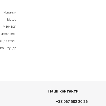
Испания
Mateu
М10х1/2"
 смесителя
щая сталь
йка-штуцер
Наші контакти
+38 067 502 20 26