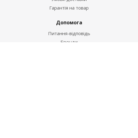
Гарантія на товар
Допомога
Питання-відповідь
Бренди
Наші контакти
+38 067 502 20 26
zakaz@ekt.com.ua
м. Київ, вул. Магнітогорська 1-А
2026 © "Центр Ремонту"