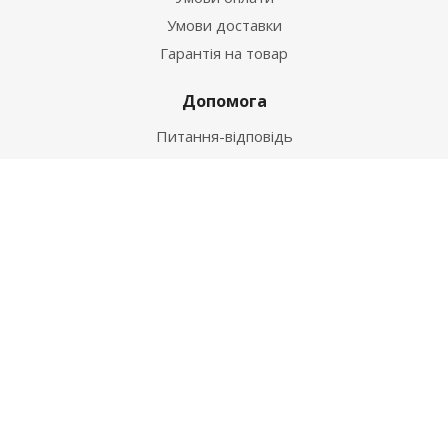
Умови доставки
Гарантія на товар
Допомога
Питання-відповідь
Бренди
Наші контакти
+38 067 502 20 26
zakaz@ekt.com.ua
м. Київ, вул. Магнітогорська 1-А
2026 © "Центр Ремонту"