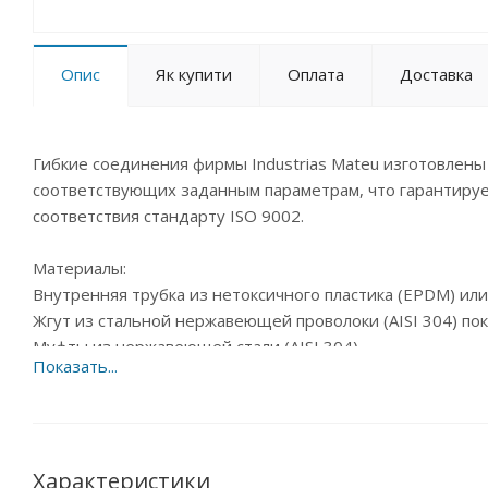
Опис
Як купити
Оплата
Доставка
Гибкие соединения фирмы Industrias Mateu изготовлен
соответствующих заданным параметрам, что гарантиру
соответствия стандарту ISO 9002.
Материалы:
Внутренняя трубка из нетоксичного пластика (EPDM) ил
Жгут из стальной нержавеющей проволоки (AISI 304) по
Муфты из нержавеющей стали (AISI 304)
Наконечники из гальванизированной никелем латуни в 
Характеристики