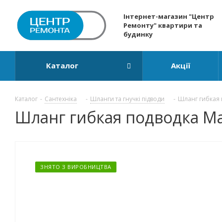
Інтернет-магазин "Центр
Ремонту" квартири та
будинку
Каталог
Акції
Каталог
-
Сантехніка
-
Шланги та гнучкі підводи
-
Шланг гибкая 
Шланг гибкая подводка Ma
ЗНЯТО З ВИРОБНИЦТВА