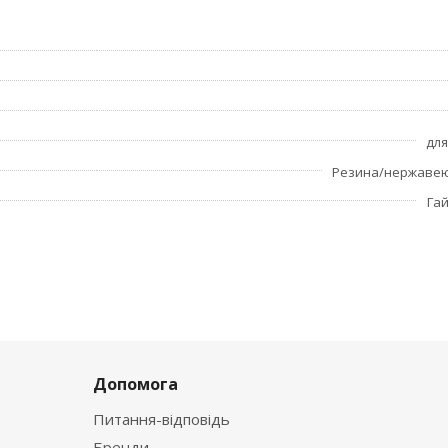
для
Резина/нержавею
Га
Допомога
Питання-відповідь
Бренди