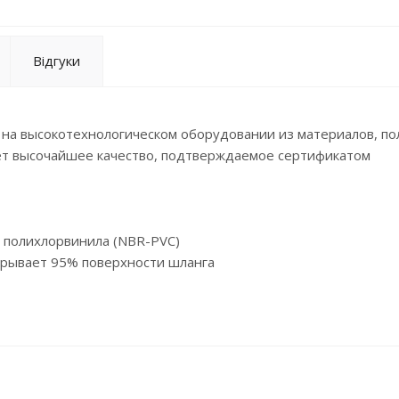
Відгуки
ы на высокотехнологическом оборудовании из материалов, п
ет высочайшее качество, подтверждаемое сертификатом
и полихлорвинила (NBR-PVC)
крывает 95% поверхности шланга
сборе с резиновыми прокладками