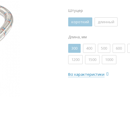
Штуцер
короткий
длинный
Длина, мм
300
400
500
600
1200
1500
1000
Всі характеристики