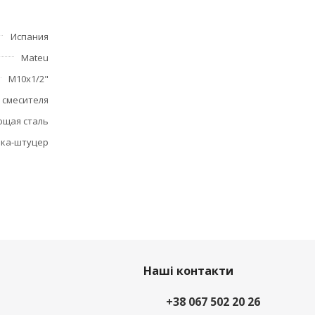
Испания
Mateu
М10х1/2"
 смесителя
щая сталь
йка-штуцер
Наші контакти
+38 067 502 20 26