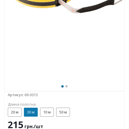
Артикул:
69-3013
Длина полотна
20 м
30 м
10 м
50 м
215
грн.
/шт