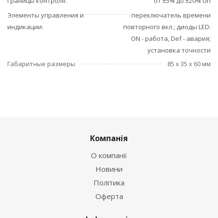
Границы контроля
от ±5% до ±20% Un
Элементы управления и
переключатель времени
индикации
повторного вкл.; диоды LED:
ON - работа, Def - авария;
установка точности
Габаритные размеры
85 х 35 х 60 мм
Компанія
О компанії
Новини
Політика
Оферта