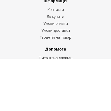
Інформація
Контакти
Як купити
Умови оплати
Умови доставки
Гарантія на товар
Допомога
Питання-відповідь
Бренди
Наші контакти
+38 067 502 20 26
zakaz@ekt.com.ua
м. Київ, вул. Магнітогорська 1-А