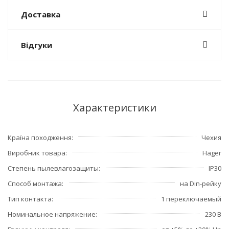
Доставка
Відгуки
Характеристики
Країна походження
Чехия
Виробник товара
Hager
Степень пылевлагозащиты
IP30
Способ монтажа
на Din-рейку
Тип контакта
1 переключаемый
Номинальное напряжение
230 В