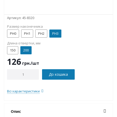
Артикул:
45-8320
Размер наконечника
PH0
PH1
PH2
PH3
Длина отвертки, мм
150
200
126
грн.
/шт
До кошика
Всі характеристики
Опис