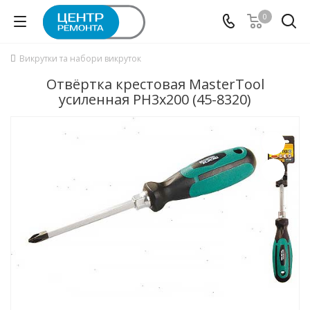
0
Викрутки та набори викруток
Отвёртка крестовая MasterTool
усиленная РН3х200 (45-8320)