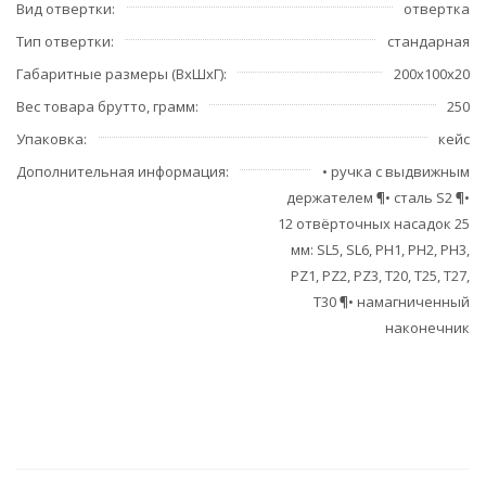
Вид отвертки
отвертка
Тип отвертки
стандарная
Габаритные размеры (ВхШхГ)
200х100х20
Вес товара брутто, грамм
250
Упаковка
кейс
Дополнительная информация
• ручка с выдвижным
держателем ¶• сталь S2 ¶•
12 отвёрточных насадок 25
мм: SL5, SL6, PH1, PH2, PH3,
PZ1, PZ2, PZ3, T20, T25, T27,
T30 ¶• намагниченный
наконечник