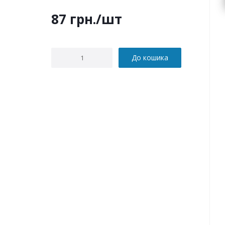
87
грн.
/шт
До кошика