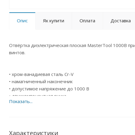
Опис
Як купити
Оплата
Доставка
Отвёртка диэлектрическая плоская MasterTool 1000В пр
винтов.
• хром-ванадиевая сталь Cr-V
• намагниченный наконечник
• допустимое напряжение до 1000 В
• двухкомпонентная ручка
• закаленная рабочая поверхность
Характеристики