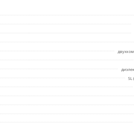
двухком
диэле
SL