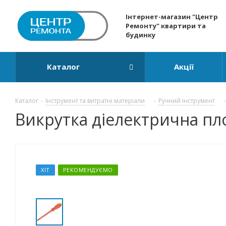
Інтернет-магазин "Центр
Ремонту" квартири та
будинку
Каталог
Акції
Каталог
-
Інструмент та витратні матеріали
-
Ручний інструмент
-
Викрутка діелектрична пло
ХІТ
РЕКОМЕНДУЄМО