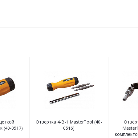
щеткой
Отвертка 4-В-1 MasterTool (40-
Отвёр
к (40-0517)
0516)
MasterT
комплектом