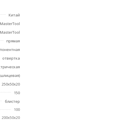
Китай
MasterTool
MasterTool
прямая
понентная
отвертка
ктрическая
 (шлицевая)
250х50х20
150
блистер
100
200х50х20