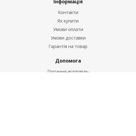
Інформація
Контакти
Як купити
Умови оплати
Умови доставки
Гарантія на товар
Допомога
Питання-відповідь
Бренди
Наші контакти
+38 067 502 20 26
zakaz@ekt.com.ua
м. Київ, вул. Магнітогорська 1-А