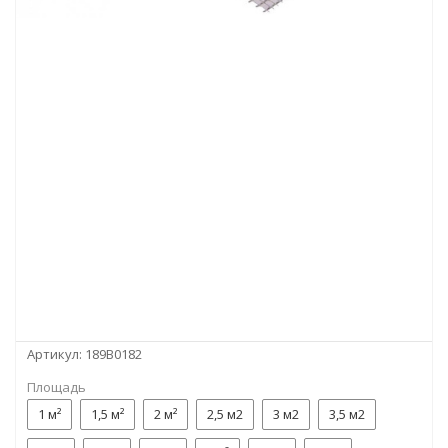
Артикул:
189B0182
Площадь
1 м²
1,5 м²
2 м²
2,5 м2
3 м2
3,5 м2