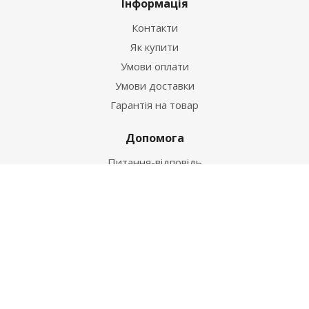
Інформація
Контакти
Як купити
Умови оплати
Умови доставки
Гарантія на товар
Допомога
Питання-відповідь
Бренди
Наші контакти
+38 067 502 20 26
zakaz@ekt.com.ua
м. Київ, вул. Магнітогорська 1-А