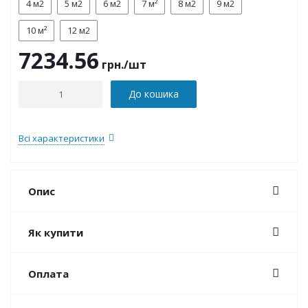
4 м2
5 м2
6 м2
7 м²
8 м2
9 м2
10 м²
12 м2
7234.56
грн.
/шт
До кошика
Всі характеристики
Опис
Як купити
Оплата