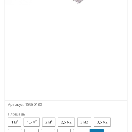
Артикул:
189B0180
Площадь
1 м²
1,5 м²
2 м²
2,5 м2
3 м2
3,5 м2