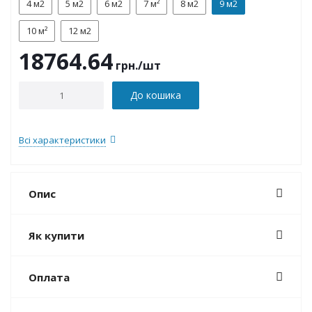
4 м2
5 м2
6 м2
7 м²
8 м2
9 м2
10 м²
12 м2
18764.64
грн.
/шт
До кошика
Всі характеристики
Опис
Як купити
Оплата