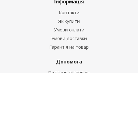
Інформація
Контакти
Як купити
Умови оплати
Умови доставки
Гарантія на товар
Допомога
Питання-відповідь
Бренди
Наші контакти
+38 067 502 20 26
zakaz@ekt.com.ua
м. Київ, вул. Магнітогорська 1-А