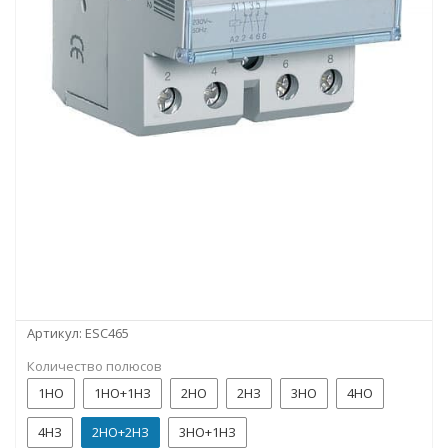
Артикул:
ESC465
Количество полюсов
1НО
1НО+1НЗ
2НО
2НЗ
3НО
4НО
4НЗ
2НО+2НЗ
3НО+1НЗ