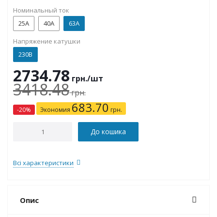
Номинальный ток
25А
40А
63А
Напряжение катушки
230В
2734.78
грн.
/шт
3418.48
грн.
683.70
-
20
%
Экономия
грн.
До кошика
Всі характеристики
Опис