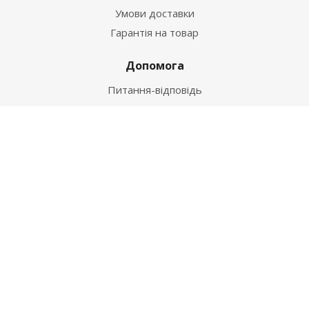
Умови доставки
Гарантія на товар
Допомога
Питання-відповідь
Бренди
Наші контакти
+38 067 502 20 26
zakaz@ekt.com.ua
м. Київ, вул. Магнітогорська 1-А
2026 © "Центр Ремонту"