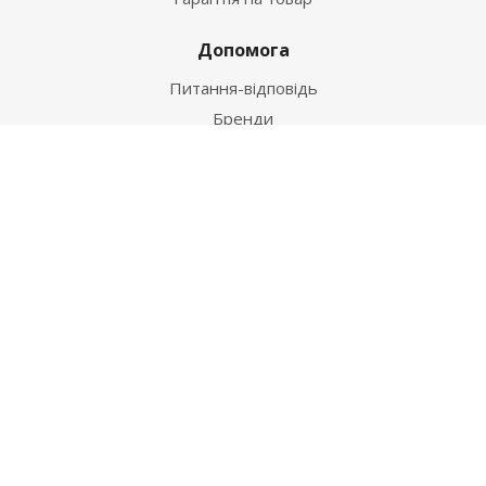
Допомога
Питання-відповідь
Бренди
Наші контакти
+38 067 502 20 26
zakaz@ekt.com.ua
м. Київ, вул. Магнітогорська 1-А
2026 © "Центр Ремонту"