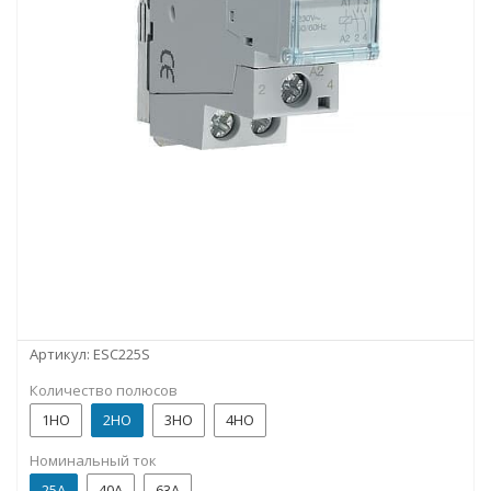
Артикул:
ESC225S
Количество полюсов
1НО
2НО
3НО
4НО
Номинальный ток
25А
40А
63А