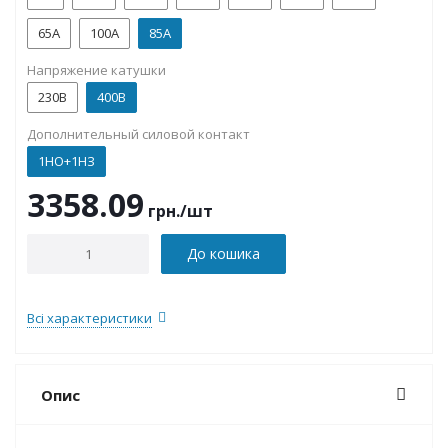
65A
100А
85A
Напряжение катушки
230В
400В
Дополнительный силовой контакт
1НО+1НЗ
3358.09
грн.
/шт
До кошика
Всі характеристики
Опис