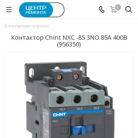
0
Контактори та пускачі
Контактор Chint NXC -85 3NO 85A 400В
(956350)