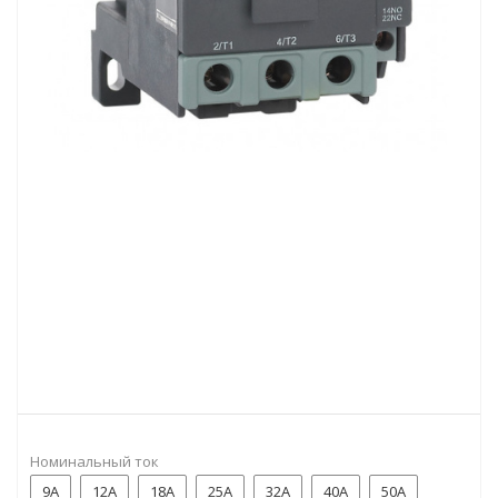
Номинальный ток
9A
12А
18A
25А
32А
40А
50А