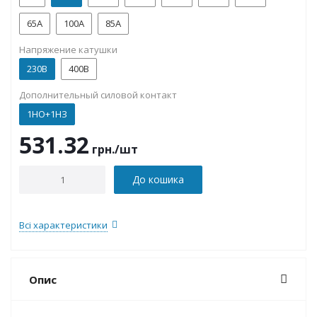
65A
100А
85A
Напряжение катушки
230В
400В
Дополнительный силовой контакт
1НО+1НЗ
531.32
грн.
/шт
До кошика
Всі характеристики
Опис