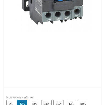
Номинальный ток
9A
12А
18A
25А
32А
40А
50А