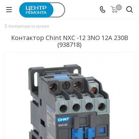
0
Контактори та пускачі
Контактор Chint NXC -12 3NO 12A 230В
(938718)