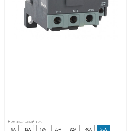
Номинальный ток
9A
12А
18A
25А
32А
40А
50А