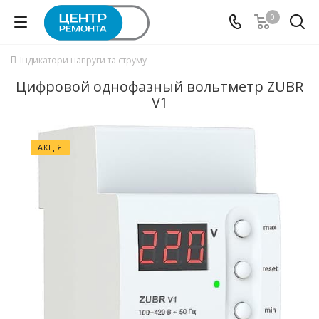
0
Індикатори напруги та струму
Цифровой однофазный вольтметр ZUBR
V1
АКЦІЯ