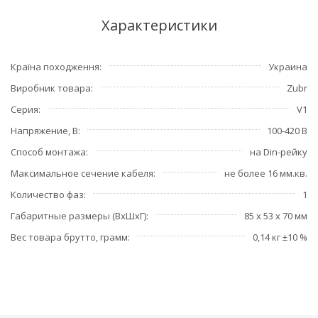
Характеристики
Країна походження
Украина
Виробник товара
Zubr
Серия
V1
Напряжение, В
100-420 В
Способ монтажа
на Din-рейку
Максимальное сечение кабеля
не более 16 мм.кв.
Количество фаз
1
Габаритные размеры (ВхШхГ)
85 х 53 х 70 мм
Вес товара брутто, грамм
0,14 кг ±10 %