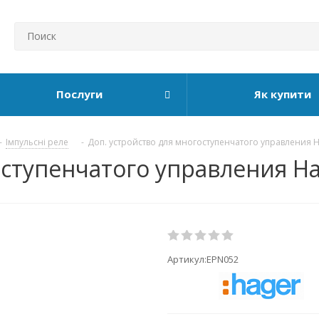
Послуги
Як купити
-
Імпульсні реле
-
Доп. устройство для многоступенчатого управления H
оступенчатого управления Ha
Артикул:
EPN052