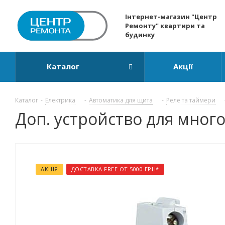
Інтернет-магазин "Центр
Ремонту" квартири та
будинку
Каталог
Акції
Каталог
-
Електрика
-
Автоматика для щита
-
Реле та таймери
Доп. устройство для мног
АКЦІЯ
ДОСТАВКА FREE ОТ 5000 ГРН*