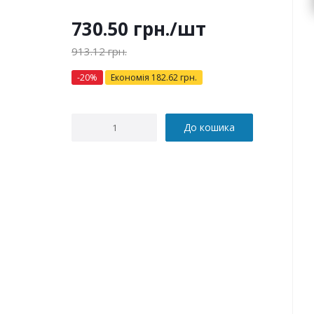
730.50
грн.
/шт
913.12
грн.
-
20
%
Економія
182.62
грн.
До кошика