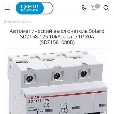
0
Автомати Solard
Автоматический выключатель Solard
SDZ158-125 10kA х-ка D 1P 80А
(SDZ1581080D)