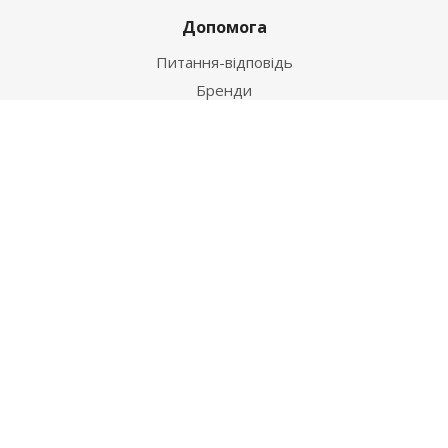
Допомога
Питання-відповідь
Бренди
Наші контакти
+38 067 502 20 26
zakaz@ekt.com.ua
м. Київ, вул. Магнітогорська 1-А
2026 © "Центр Ремонту"