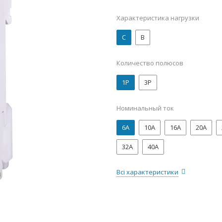
Характеристика нагрузки
C
B
Количество полюсов
1P
3P
Номинальный ток
6А
10А
16А
20А
32А
40А
Всі характеристики