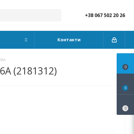
+38 067 502 20 26
Контакти
5kA
6А (2181312)
0
0
0