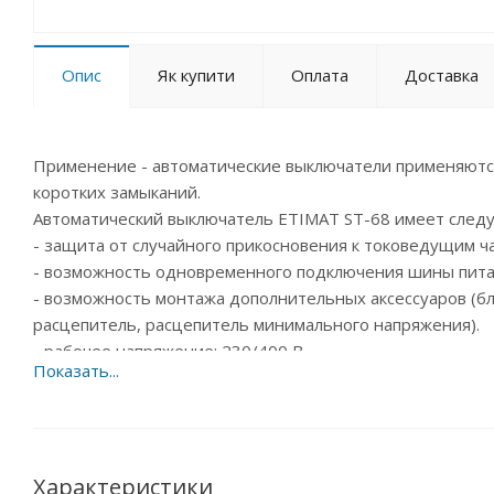
Опис
Як купити
Оплата
Доставка
Применение - автоматические выключатели применяются
коротких замыканий.
Автоматичеcкий выключатель ETIMAT ST-68 имеет след
- защита от случайного прикосновения к токоведущим ча
- возможность одновременного подключения шины питани
- возможность монтажа дополнительных аксессуаров (бл
расцепитель, расцепитель минимального напряжения).
- рабочее напряжение: 230/400 В.
Страна производитель – Словения.
Характеристики