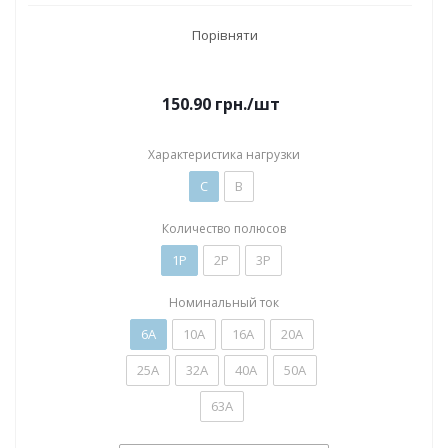
Порівняти
150.90
грн.
/шт
Характеристика нагрузки
C
B
Количество полюсов
1P
2P
3P
Номинальный ток
6А
10А
16А
20А
25А
32А
40А
50А
63А