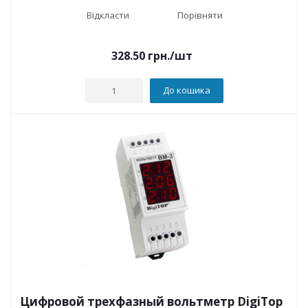
Відкласти
Порівняти
328.50
грн.
/шт
До кошика
Цифровой трехфазный вольтметр DigiTop