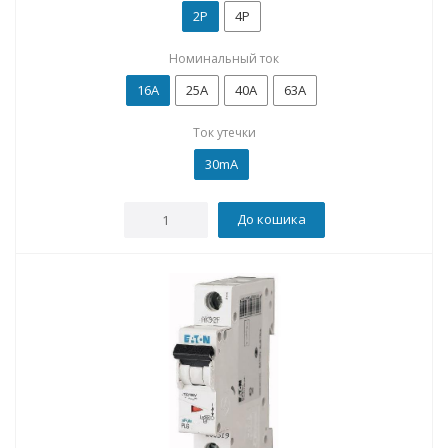
2P
4P
Номинальный ток
16А
25А
40А
63А
Ток утечки
30mA
До кошика