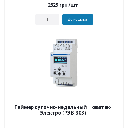
2529
грн.
/шт
До кошика
Таймер суточно-недельный Новатек-
Электро (РЭВ-303)