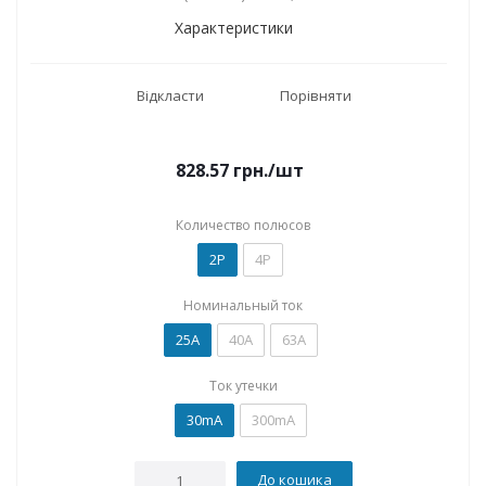
Характеристики
Відкласти
Порівняти
828.57
грн.
/шт
Количество полюсов
2P
4P
Номинальный ток
25А
40А
63А
Ток утечки
30mA
300mA
До кошика