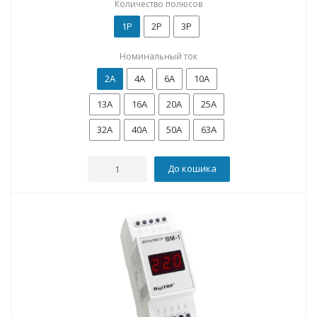
Количество полюсов
1P
2P
3P
Номинальный ток
2А
4А
6А
10А
13А
16А
20А
25А
32А
40А
50А
63А
До кошика