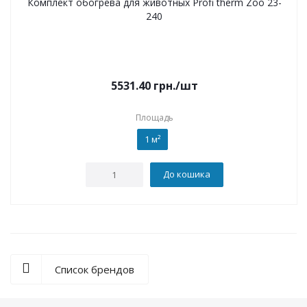
Комплект обогрева для животных Profi therm Zoo 23-
240
5531.40
грн.
/шт
Площадь
1 м²
До кошика
Список брендов