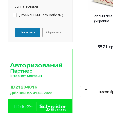
Группа товара
Двужильный нагр. кабель (
3
)
Теплый пол 
(Украина) 
Сбросить
8571
гр
Список 