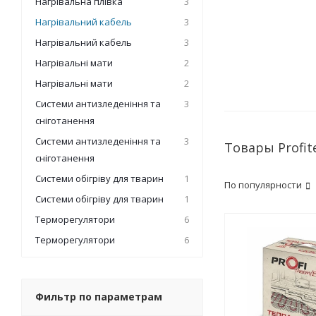
Нагрівальна плівка
3
Нагрівальний кабель
3
Нагрівальний кабель
3
Нагрівальні мати
2
Нагрівальні мати
2
Системи антизледеніння та
3
сніготанення
Системи антизледеніння та
3
Товары Profi
сніготанення
Системи обігріву для тварин
1
По популярности
Системи обігріву для тварин
1
Терморегулятори
6
Терморегулятори
6
Фильтр по параметрам