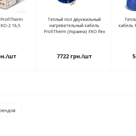
ProfiTherm
Теплый пол двухжильный
Тепл
EKO-2 16,5
нагревательный кабель
кабель 
ProfiTherm (Украина) EKO flex
н.
/шт
7722
грн.
/шт
5
брендов