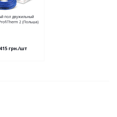
ый пол двужильный
ProfiTherm 2 (Польша)
415
грн.
/шт