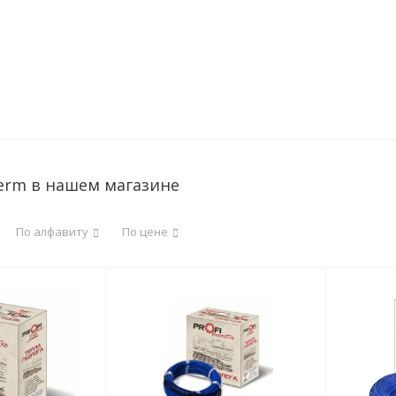
term в нашем магазине
По алфавиту
По цене