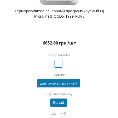
Терморегулятор сенсорный программируемый Oj
Microline® OCD5-1999-RUP3
6652.80
грн.
/шт
Колір виробу
Датчик
для пола+встроенный
Варіант кольору
Белый
Датчик t°