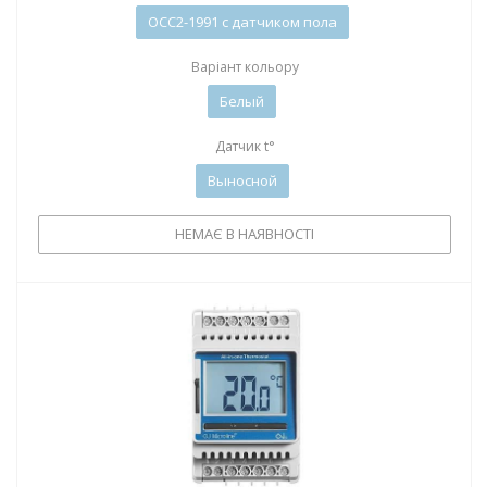
OCC2-1991 c датчиком пола
Варіант кольору
Белый
Датчик t°
Выносной
НЕМАЄ В НАЯВНОСТІ