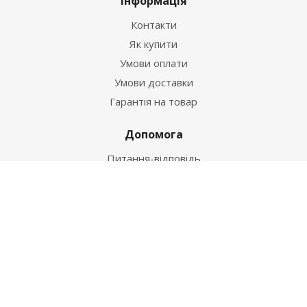
Інформація
Контакти
Як купити
Умови оплати
Умови доставки
Гарантія на товар
Допомога
Питання-відповідь
Бренди
Наші контакти
+38 067 502 20 26
zakaz@ekt.com.ua
м. Київ, вул. Магнітогорська 1-А