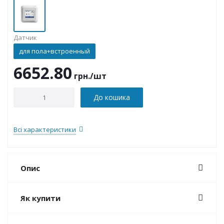
Датчик
для пола+встроенный
6652.80
грн.
/шт
До кошика
Всі характеристики
Опис
Як купити