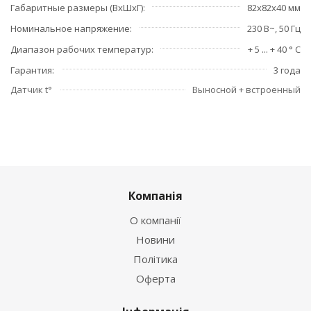
Габаритные размеры (ВхШхГ)
82х82х40 мм
Номинальное напряжение
230 В~, 50 Гц
Диапазон рабочих температур
+ 5 ... + 40 ° С
Гарантия
3 года
Датчик t°
Выносной + встроенный
Компанія
О компанії
Новини
Політика
Оферта