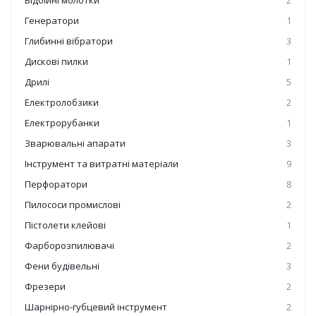
Відбійні молотки
2
Генератори
1
Глибинні вібратори
3
Дискові пилки
1
Дрилі
5
Електролобзики
2
Електрорубанки
1
Зварювальні апарати
3
Інструмент та витратні матеріали
9
Перфоратори
8
Пилососи промислові
2
Пістолети клейові
1
Фарборозпилювачі
2
Фени будівельні
3
Фрезери
2
Шарнірно-губцевий інструмент
2