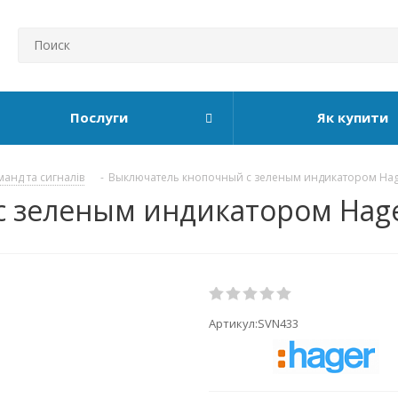
Послуги
Як купити
манд та сигналів
-
Выключатель кнопочный с зеленым индикатором Hage
 зеленым индикатором Hager
Артикул:
SVN433