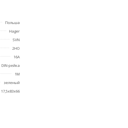
Польша
Hager
SVN
2НО
16A
DIN-рейка
1М
зеленый
17,5х83х66