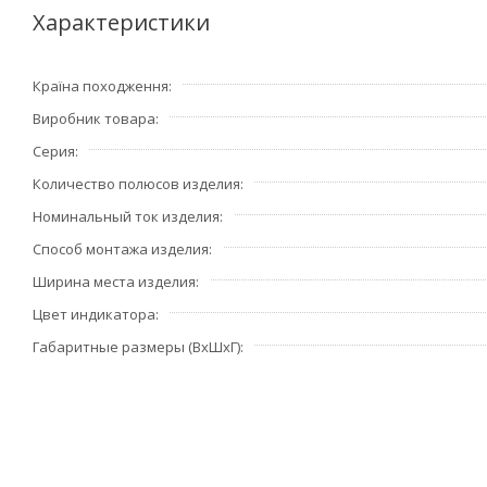
Icc = 1 кА (с предохранителем или автоматом 10А)
Характеристики
Кол-во механических циклов - 15.000
Кол-во электрических циклов - 15.000 (АС12), 6.000 (AC14
Країна походження
Размер - 1 модуль (17,5 мм)
Виробник товара
Рабочая температура от -20 до +50ºС
Температура хранения от -40 до +80ºС)
Серия
Количество полюсов изделия
Номинальный ток изделия
Способ монтажа изделия
Ширина места изделия
Цвет индикатора
Габаритные размеры (ВхШхГ)