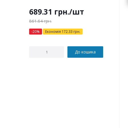
689.31
грн.
/шт
861.64
грн.
-
20
%
Економія
172.33
грн.
До кошика