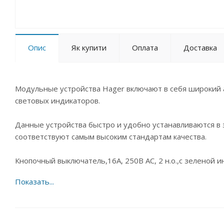
Опис
Як купити
Оплата
Доставка
Модульные устройства Hager включают в себя широкий 
световых индикаторов.
Данные устройства быстро и удобно устанавливаются в
соответствуют самым высоким стандартам качества.
Кнопочный выключатель,16A, 250В АС, 2 н.о.,с зеленой 
Технические особенности:
Номинальный ток 16А
Степень защиты IP20
Напряжение 250В, частота 50/60 Гц