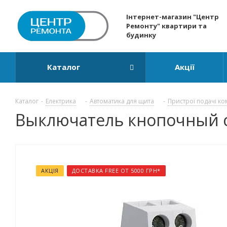
Інтернет-магазин "Центр
Ремонту" квартири та
будинку
Каталог
Акції
Каталог
-
Електрика
-
Автоматика для щита
-
Пристрої подачі ко
Выключатель кнопочный с
АКЦІЯ
ДОСТАВКА FREE ОТ 5000 ГРН*