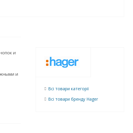
нопок и
ежными и
Всі товари категорії
Всі товари бренду Hager