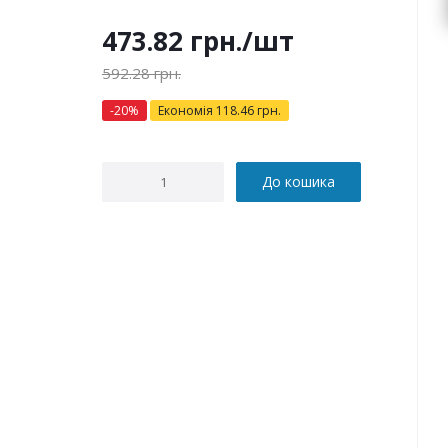
473.82
грн.
/шт
592.28
грн.
-
20
%
Економія
118.46
грн.
До кошика