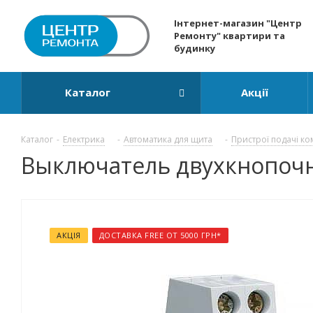
Інтернет-магазин "Центр
Ремонту" квартири та
будинку
Каталог
Акції
Каталог
-
Електрика
-
Автоматика для щита
-
Пристрої подачі ко
Выключатель двухкнопочн
АКЦІЯ
ДОСТАВКА FREE ОТ 5000 ГРН*