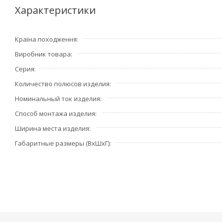
Icc = 1 кА (с предохранителем или автоматом 10А)
Характеристики
Кол-во механических циклов - 15.000
Кол-во электрических циклов - 15.000 (АС12), 6.000 (AC14
Країна походження
Размер - 1 модуль (17,5 мм)
Виробник товара
Рабочая температура от -20 до +50ºС
Температура хранения от -40 до +80ºС)
Серия
Количество полюсов изделия
Номинальный ток изделия
Способ монтажа изделия
Ширина места изделия
Габаритные размеры (ВхШхГ)