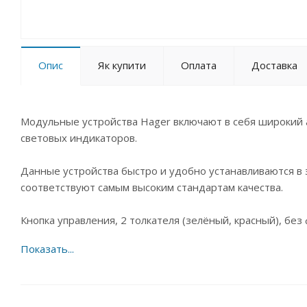
Опис
Як купити
Оплата
Доставка
Модульные устройства Hager включают в себя широкий 
световых индикаторов.
Данные устройства быстро и удобно устанавливаются в
соответствуют самым высоким стандартам качества.
Кнопка управления, 2 толкателя (зелёный, красный), без ф
Технические особенности:
Номинальный ток 16А
Степень защиты IP20
Напряжение 250В, частота 50/60 Гц