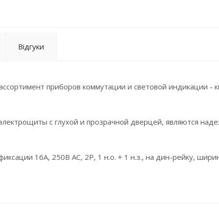
Відгуки
ассортимент приборов коммутации и световой индикации - к
 электрощиты с глухой и прозрачной дверцей, являются над
иксации 16A, 250В АС, 2P, 1 н.о. + 1 н.з., на дин-рейку, шир